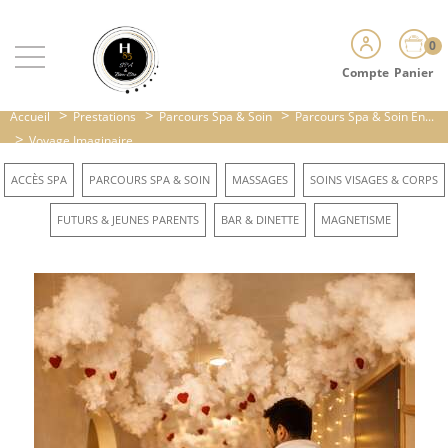
0
Compte
Panier
>
>
>
Accueil
Prestations
Parcours Spa & Soin
Parcours Spa & Soin En...
>
Voyage Imaginaire
ACCÈS SPA
PARCOURS SPA & SOIN
MASSAGES
SOINS VISAGES & CORPS
FUTURS & JEUNES PARENTS
BAR & DINETTE
MAGNETISME