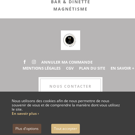
BAR & DINETTE
MAGNÉTISME
ANNULER MA COMMANDE
MENTIONS LÉGALES
CGV
PLAN DU SITE
EN SAVOIR +
NOUS CONTACTER
Nous utilisons des cookies afin de nous permettre de nous
souvenir de vous et de comprendre la manière dont vous utilisez
le site.
ESPACE COLLABORATEUR
En savoir plus ›
Plus d'options
Tout accepter
,
Site by Kyxar
Ideosens
caisse, rendez-vous en ligne, gestion stock, gestion spa urbain, spa hôtelier, crm, erp
webdesign > creation web > developpement > SEO