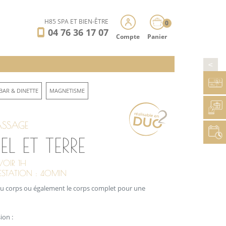
H85 SPA ET BIEN-ÊTRE
0
04 76 36 17 07
Compte
Panier
>
BAR & DINETTE
MAGNETISME
SSAGE
EL ET TERRE
VOIR 1H
RESTATION : 40MIN
 du corps ou également le corps complet pour une
ion :