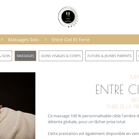
>
>
Massages Solo
Entre Ciel Et Terre
 SOIN
MASSAGES
SOINS VISAGES & CORPS
FUTURS & JEUNES PARENTS
MA
ENTRE CI
PRÉ
DURÉE DE LA P
Ce massage 100 % personnalisable cible l'arrière
détente globale, pour un lâcher prise total.
Cette prestation est également disponible en vers