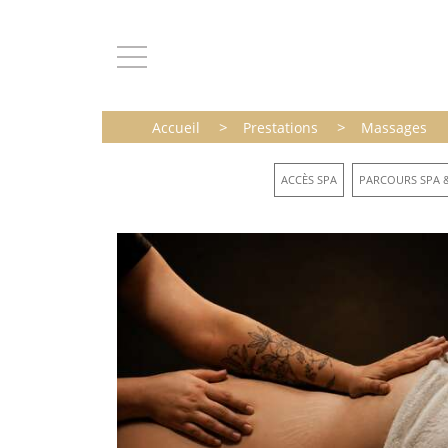
>
>
Accueil
Prestations
Massages
ACCÈS SPA
PARCOURS SPA &